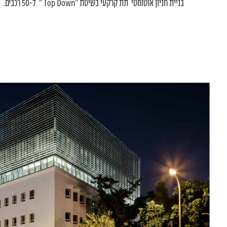
בניית חניון אוטומטי תת קרקעי בשיטת "Top Down " ל-50 רכבים.