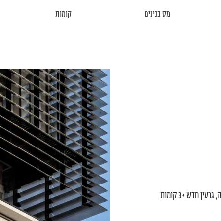
מס בנינים
קומות
שימור המבנה ההיסטורי ברח' קפלן 8 בת"א, לרבות תוספת בנייה חדשה, גרעין חדש +3 קומות