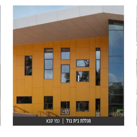
מכללת בית ברל
| כפר סבא